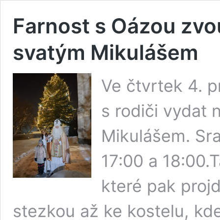
Farnost s Oázou zvou
svatým Mikulášem
Ve čtvrtek 4. 
s rodiči vydat 
Mikulášem. Sra
17:00 a 18:00.
které pak proj
stezkou až ke kostelu, kd