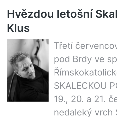
Hvězdou letošní Ska
Klus
Třetí červenco
pod Brdy ve sp
Římskokatolicko
SKALECKOU POU
19., 20. a 21. 
nedaleký vrch 