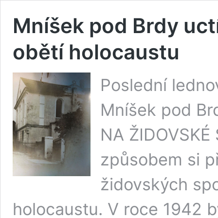
Mníšek pod Brdy uct
obětí holocaustu
Poslední ledno
Mníšek pod Br
NA ŽIDOVSKÉ 
způsobem si p
židovských spol
holocaustu. V roce 1942 b