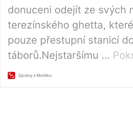
donuceni odejít ze svých
terezínského ghetta, které
pouze přestupní stanicí d
táborů.Nejstaršímu …
Pokr
Zprávy z Mníšku