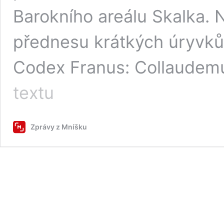
Barokního areálu Skalka.
přednesu krátkých úryvků 
Codex Franus: Collaudem
Na
textu
Skalce
bude
čtvrtou
Zprávy z Mníšku
adventní
neděli
koncertovat
Mníšecký
chrámový
sbor