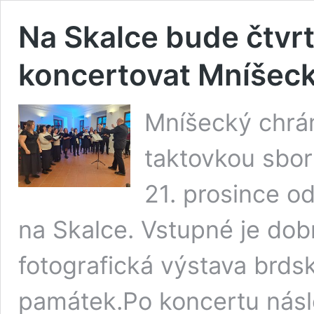
Na Skalce bude čtvrt
koncertovat Mníšec
Mníšecký chrá
taktovkou sbor
21. prosince od
na Skalce. Vstupné je dob
fotografická výstava brds
památek.Po koncertu násl