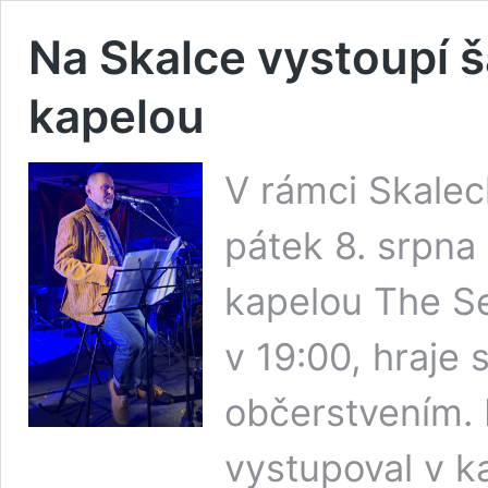
Na Skalce vystoupí š
kapelou
V rámci Skalec
pátek 8. srpn
kapelou The Se
v 19:00, hraje 
občerstvením.
vystupoval v k