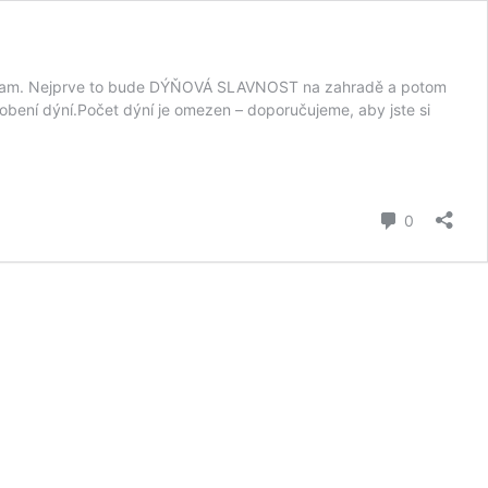
program. Nejprve to bude DÝŇOVÁ SLAVNOST na zahradě a potom
bení dýní.Počet dýní je omezen – doporučujeme, aby jste si
komentář
0