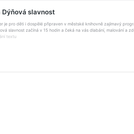
á Dýňová slavnost
čer je pro děti i dospělé připraven v městské knihovně zajímavý 
á slavnost začíná v 15 hodin a čeká na vás dlabání, malování a zdo
Na
ní textu
zahradě
u
městské
knihovny
se
koná
Dýňová
slavnost