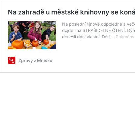
Na zahradě u městské knihovny se kon
Na poslední říjnové odpoledne a ve
dojde i na STRAŠIDELNÉ ČTENÍ. Dýňov
donesli dýni vlastní. Děti …
Pokračová
Zprávy z Mníšku