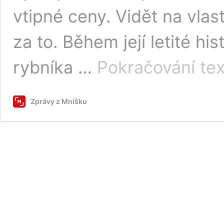
vtipné ceny. Vidět na vlas
za to. Během její letité hi
rybníka …
Pokračování te
Zprávy z Mníšku