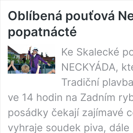
Oblíbená pouťová N
popatnácté
Ke Skalecké pou
NECKYÁDA, kte
Tradiční plavba
ve 14 hodin na Zadním ryb
posádky čekají zajímavé ce
vyhraje soudek piva, dále