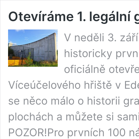
Otevíráme 1. legální 
V neděli 3. zář
historicky prvn
oficiálně otevř
Víceúčelového hřiště v Ed
se něco málo o historii graf
plochách a můžete si sami
POZOR!Pro prvních 100 ná