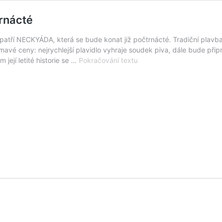
rnácté
 patří NECKYÁDA, která se bude konat již počtrnácté. Tradiční plavba
mavé ceny: nejrychlejší plavidlo vyhraje soudek piva, dále bude připr
Populární
její letité historie se …
Pokračování textu
pouťová
Neckyáda
bude
počtrnácté