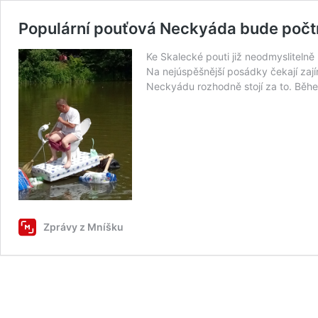
Populární pouťová Neckyáda bude počt
Ke Skalecké pouti již neodmyslitelně
Na nejúspěšnější posádky čekají zají
Neckyádu rozhodně stojí za to. Během 
Zprávy z Mníšku