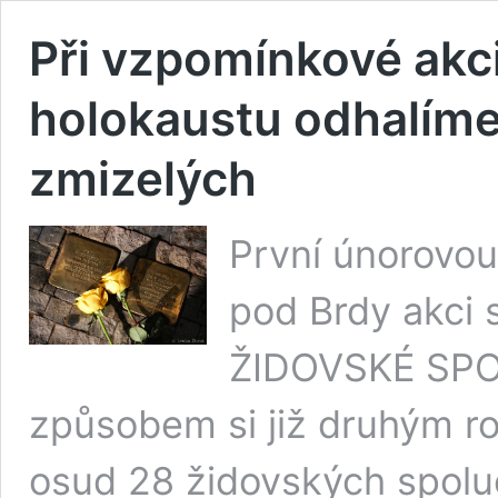
Při vzpomínkové akc
holokaustu odhalíme
zmizelých
První únorovou
pod Brdy akc
ŽIDOVSKÉ SPO
způsobem si již druhým 
osud 28 židovských spoluob