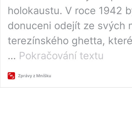
holokaustu. V roce 1942 b
donuceni odejít ze svých
terezínského ghetta, které
Při
…
Pokračování textu
vzpomínkové
akci
na
Zprávy z Mníšku
mníšecké
oběti
holokaustu
odhalíme
další
dva
Kameny
zmizelých