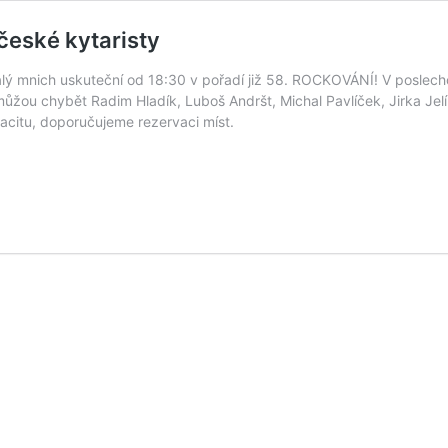
české kytaristy
alý mnich uskuteční od 18:30 v pořadí již 58. ROCKOVÁNÍ! V posle
můžou chybět Radim Hladík, Luboš Andršt, Michal Pavlíček, Jirka Jel
citu, doporučujeme rezervaci míst.