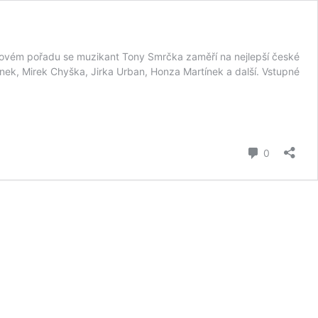
chovém pořadu se muzikant Tony Smrčka zaměří na nejlepší české
ínek, Mirek Chyška, Jirka Urban, Honza Martínek a další. Vstupné
komentář
0