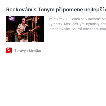
Rockování s Tonym připomene nejlepší 
Ve čtvrtek 23. ledna se v kavárně M
kytaristy. Mezi českými kytaristy ne
je dobrovolné. Sál má omezenou kapa
Zprávy z Mníšku