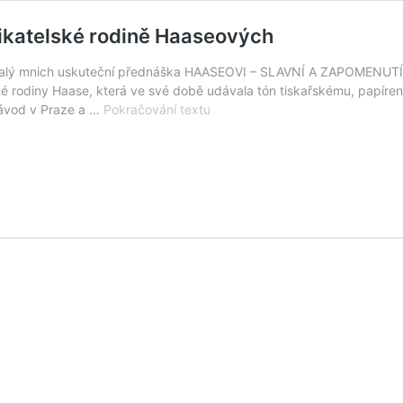
ikatelské rodině Haaseových
Malý mnich uskuteční přednáška HAASEOVI – SLAVNÍ A ZAPOMENUTÍ.Z
uté rodiny Haase, která ve své době udávala tón tiskařskému, papíre
Rorejs
 závod v Praze a …
Pokračování textu
pořádá
přednášku
o
slavné
podnikatelské
rodině
Haaseových