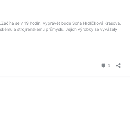
ačíná se v 19 hodin. Vyprávět bude Soňa Hrdličková Krásová.
nskému a strojírenskému průmyslu. Jejich výrobky se vyvážely
komentář
0