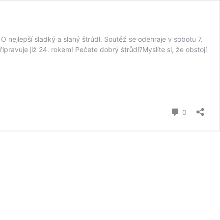
nejlepší sladký a slaný štrúdl. Soutěž se odehraje v sobotu 7.
ipravuje již 24. rokem! Pečete dobrý štrůdl?Myslíte si, že obstojí
komentář
0