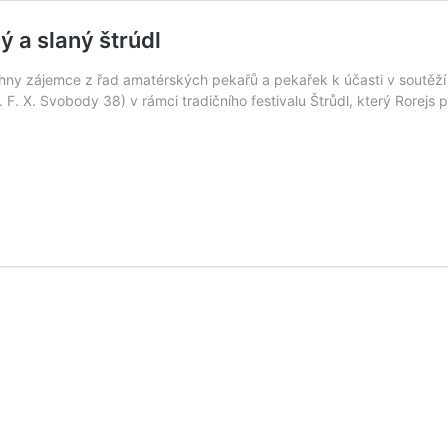
ý a slaný štrúdl
ny zájemce z řad amatérských pekařů a pekařek k účasti v soutěží O 
F. X. Svobody 38) v rámci tradičního festivalu Štrůdl, který Rorejs př