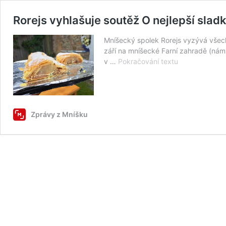
Rorejs vyhlašuje soutěž O nejlepší sladk
Mníšecký spolek Rorejs vyzývá všech
září na mníšecké Farní zahradě (nám. 
Rorejs
v …
Pokračování textu
vyhlašuje
soutěž
O
nejlepší
sladký
Zprávy z Mníšku
a
slaný
štrúdl