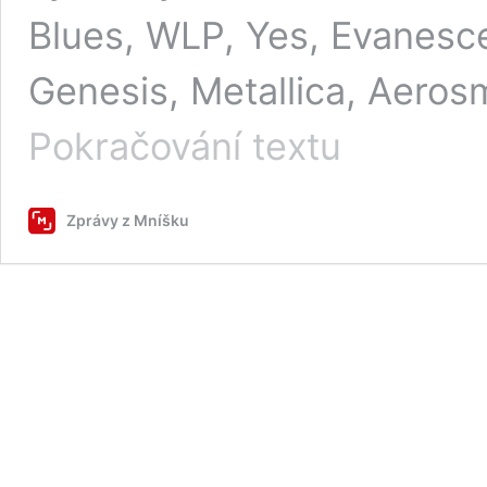
Blues, WLP, Yes, Evanesc
Genesis, Metallica, Aeros
Šedesáté
Pokračování textu
sedmé
Rockování
připomene
Zprávy z Mníšku
nejlepší
kytaristy