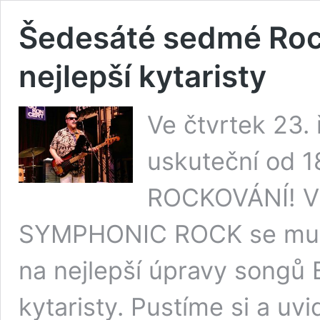
Šedesáté sedmé Roc
nejlepší kytaristy
Ve čtvrtek 23.
uskuteční od 18
ROCKOVÁNÍ! V
SYMPHONIC ROCK se muzi
na nejlepší úpravy songů 
kytaristy. Pustíme si a uv