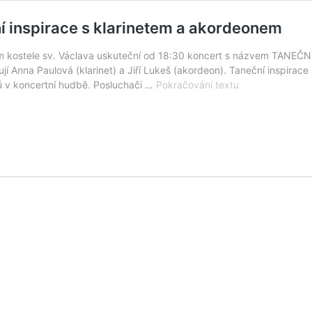
í inspirace s klarinetem a akordeonem
m kostele sv. Václava uskuteční od 18:30 koncert s názvem TANEČNÍ 
í Anna Paulová (klarinet) a Jiří Lukeš (akordeon). Taneční inspira
Skaleckou
vků v koncertní hudbě. Posluchači …
Pokračování textu
pouť
zakončí
koncert
Taneční
inspirace
s
klarinetem
a
akordeonem