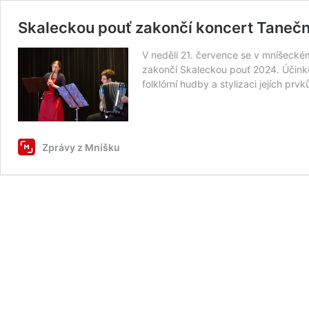
Skaleckou pouť zakončí koncert Tanečn
V neděli 21. července se v mníšecké
zakončí Skaleckou pouť 2024. Účinkuj
folklórní hudby a stylizaci jejích pr
Zprávy z Mníšku