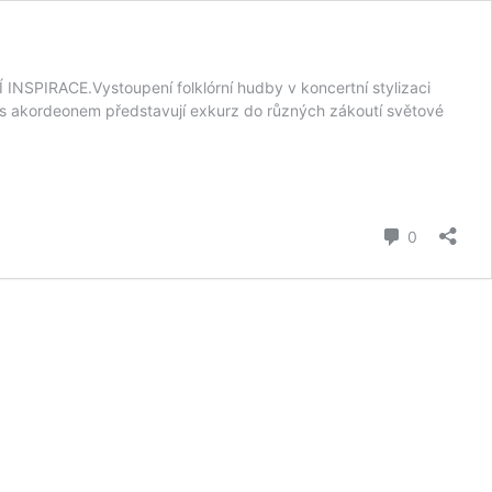
INSPIRACE.Vystoupení folklórní hudby v koncertní stylizaci
ce s akordeonem představují exkurz do různých zákoutí světové
komentář
0