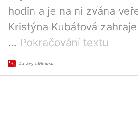
hodin a je na ni zvána ve
Kristýna Kubátová zahraj
Skalka
…
Pokračování textu
zahajuje
sezónu
2023
Zprávy z Mníšku
vernisáží
s
hudebním
doprovodem
a
komentovanou
prohlídkou
areálu