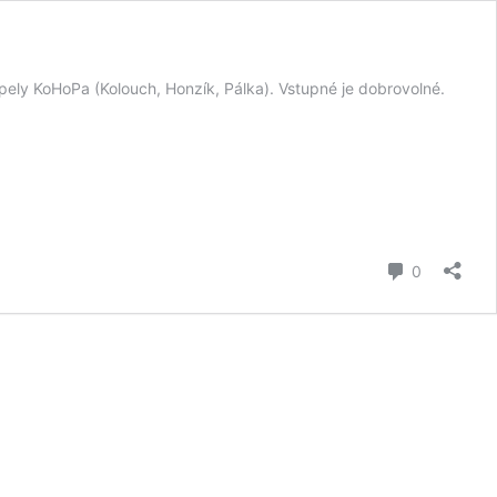
pely KoHoPa (Kolouch, Honzík, Pálka). Vstupné je dobrovolné.
komentář
0