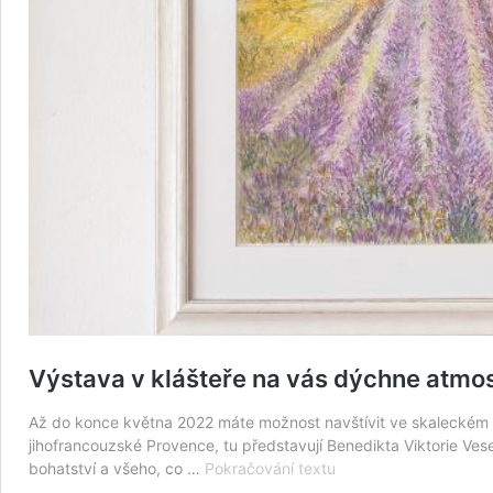
Výstava v klášteře na vás dýchne atmo
Až do konce května 2022 máte možnost navštívit ve skaleckém
jihofrancouzské Provence, tu představují Benedikta Viktorie Ve
Výstava
bohatství a všeho, co …
Pokračování textu
v