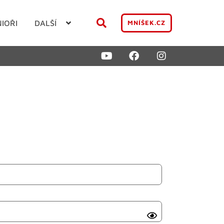
NIOŘI
DALŠÍ
MNÍŠEK.CZ