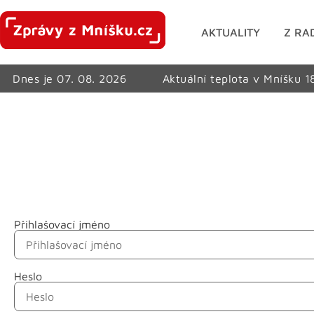
AKTUALITY
Z RA
Dnes je 07. 08. 2026
Aktuální teplota v Mníšku 1
Přihlašovací jméno
Jméno
Heslo
Příjmení