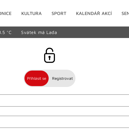
DNICE
KULTURA
SPORT
KALENDÁŘ AKCÍ
SE
8.5 °C
Svátek má Lada
Přihlásit se
Registrovat