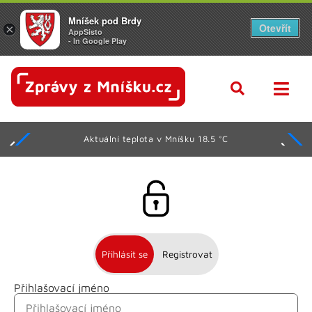
Mníšek pod Brdy
Otevřít
×
AppSisto
- In Google Play
Aktuální teplota v Mníšku 18.5 °C
Přihlásit se
Registrovat
Přihlašovací jméno
Jméno