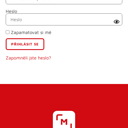
Heslo
Příjmení
Zapamatovat si mě
E-mail
Uživatelské jméno
Zapomněli jste heslo?
Heslo
Heslo znovu