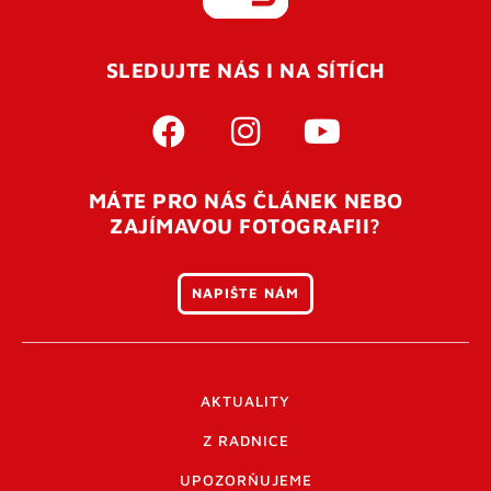
REGISTROVAT SE
SLEDUJTE NÁS I NA SÍTÍCH
Pro úspěšné dokončení registrace je potřeba
potvrdit
vaší e-mailovou
adresu. Po úspěšném odeslání
registrace vám přijde na e-mail potvrzovací kód. Po
otevření tohoto odkazu se váš účet ověří a můžete se
MÁTE PRO NÁS ČLÁNEK NEBO
přihlásit. Nezapomeňte zkontrolovat složku SPAM ve
ZAJÍMAVOU FOTOGRAFII?
vašem e-mailu. Pokud při registraci nastane problém
napište nám
.
NAPIŠTE NÁM
AKTUALITY
Z RADNICE
UPOZORŇUJEME