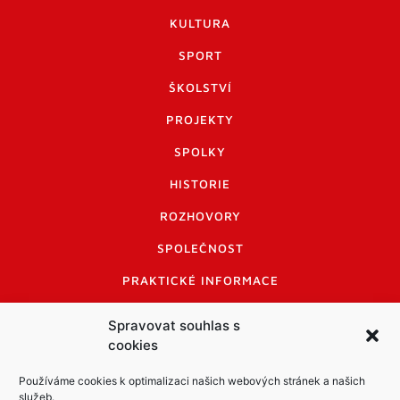
KULTURA
SPORT
ŠKOLSTVÍ
PROJEKTY
SPOLKY
HISTORIE
ROZHOVORY
SPOLEČNOST
PRAKTICKÉ INFORMACE
CENÍK INZERCE
Spravovat souhlas s
cookies
INFORMACE A KODEX DISKUTUJÍCÍCH
LOGO A LOGO MANUÁL
Používáme cookies k optimalizaci našich webových stránek a našich
služeb.