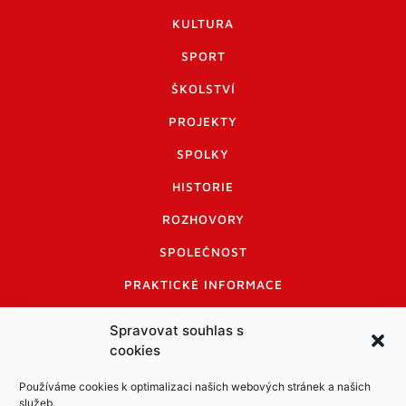
KULTURA
SPORT
ŠKOLSTVÍ
PROJEKTY
SPOLKY
HISTORIE
ROZHOVORY
SPOLEČNOST
PRAKTICKÉ INFORMACE
CENÍK INZERCE
Spravovat souhlas s
cookies
INFORMACE A KODEX DISKUTUJÍCÍCH
LOGO A LOGO MANUÁL
Používáme cookies k optimalizaci našich webových stránek a našich
služeb.