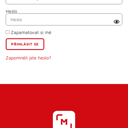
Heslo
Příjmení
Zapamatovat si mě
E-mail
Uživatelské jméno
Zapomněli jste heslo?
Heslo
Heslo znovu