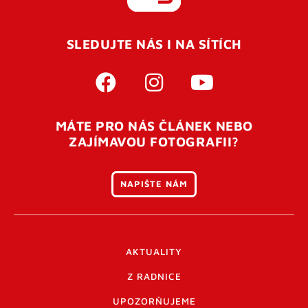
REGISTROVAT SE
SLEDUJTE NÁS I NA SÍTÍCH
Pro úspěšné dokončení registrace je potřeba
potvrdit
vaší e-mailovou
adresu. Po úspěšném odeslání
registrace vám přijde na e-mail potvrzovací kód. Po
otevření tohoto odkazu se váš účet ověří a můžete se
MÁTE PRO NÁS ČLÁNEK NEBO
přihlásit. Nezapomeňte zkontrolovat složku SPAM ve
ZAJÍMAVOU FOTOGRAFII?
vašem e-mailu. Pokud při registraci nastane problém
napište nám
.
NAPIŠTE NÁM
AKTUALITY
Z RADNICE
UPOZORŇUJEME