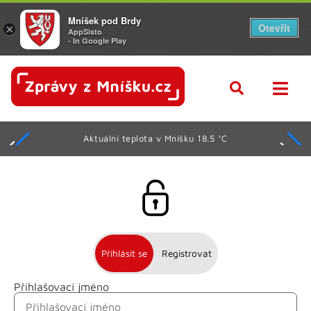
Mníšek pod Brdy
Otevřít
×
AppSisto
- In Google Play
Aktuální teplota v Mníšku 18.5 °C
Přihlásit se
Registrovat
Přihlašovací jméno
Jméno