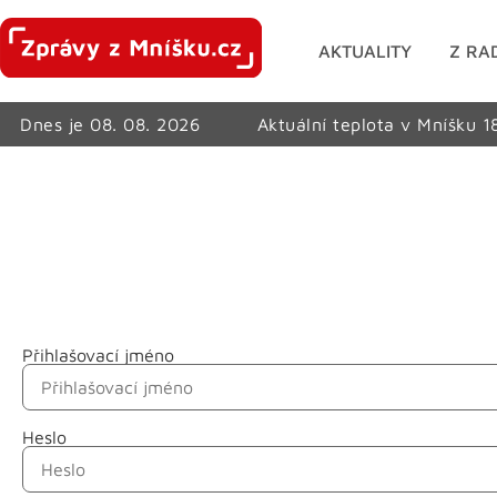
AKTUALITY
Z RA
Dnes je 08. 08. 2026
Aktuální teplota v Mníšku 1
Přihlašovací jméno
Jméno
Heslo
Příjmení