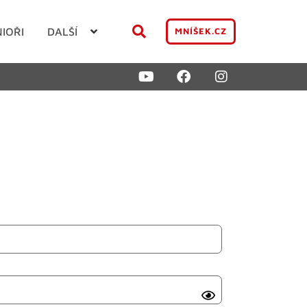
NIOŘI
DALŠÍ
MNÍŠEK.CZ