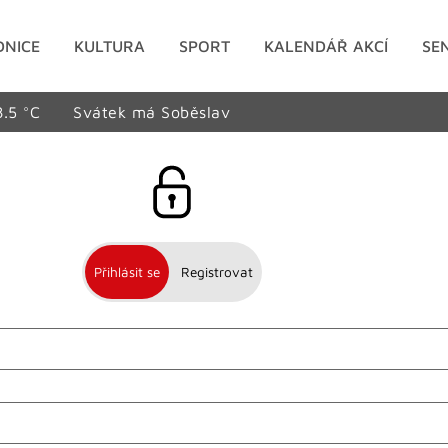
DNICE
KULTURA
SPORT
KALENDÁŘ AKCÍ
SE
8.5 °C
Svátek má Soběslav
Přihlásit se
Registrovat