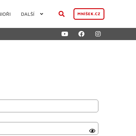
NIOŘI
DALŠÍ
MNÍŠEK.CZ