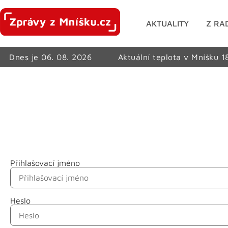
AKTUALITY
Z RA
Dnes je 06. 08. 2026
Aktuální teplota v Mníšku 1
Přihlašovací jméno
Jméno
Heslo
Příjmení