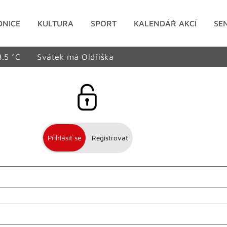
DNICE
KULTURA
SPORT
KALENDÁŘ AKCÍ
SE
8.5 °C
Svátek má Oldřiška
Přihlásit se
Registrovat