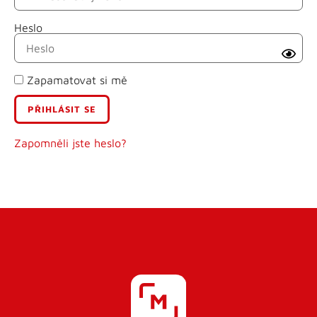
Heslo
Příjmení
Zapamatovat si mě
E-mail
Uživatelské jméno
Zapomněli jste heslo?
Heslo
Heslo znovu