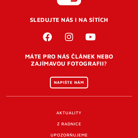
REGISTROVAT SE
SLEDUJTE NÁS I NA SÍTÍCH
Pro úspěšné dokončení registrace je potřeba
potvrdit
vaší e-mailovou
adresu. Po úspěšném odeslání
registrace vám přijde na e-mail potvrzovací kód. Po
otevření tohoto odkazu se váš účet ověří a můžete se
MÁTE PRO NÁS ČLÁNEK NEBO
přihlásit. Nezapomeňte zkontrolovat složku SPAM ve
ZAJÍMAVOU FOTOGRAFII?
vašem e-mailu. Pokud při registraci nastane problém
napište nám
.
NAPIŠTE NÁM
AKTUALITY
Z RADNICE
UPOZORŇUJEME