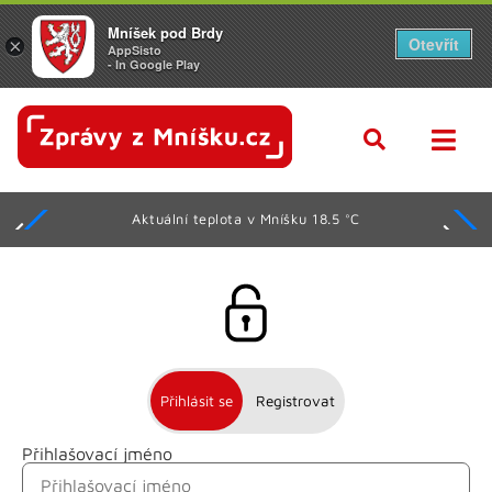
Mníšek pod Brdy
Otevřít
×
AppSisto
- In Google Play
Aktuální teplota v Mníšku 18.5 °C
Přihlásit se
Registrovat
Přihlašovací jméno
Jméno