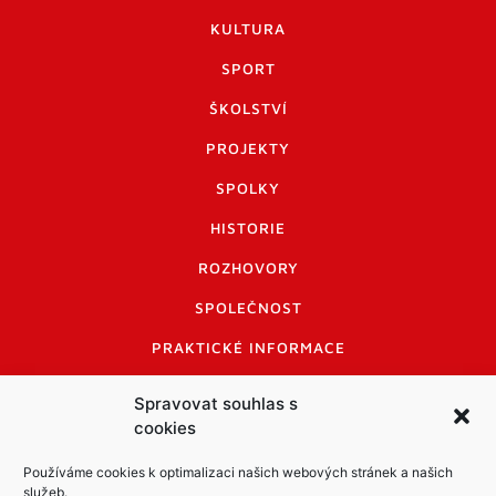
KULTURA
SPORT
ŠKOLSTVÍ
PROJEKTY
SPOLKY
HISTORIE
ROZHOVORY
SPOLEČNOST
PRAKTICKÉ INFORMACE
CENÍK INZERCE
Spravovat souhlas s
cookies
INFORMACE A KODEX DISKUTUJÍCÍCH
LOGO A LOGO MANUÁL
Používáme cookies k optimalizaci našich webových stránek a našich
služeb.