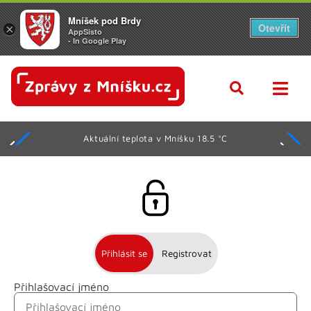
Mníšek pod Brdy
Otevřít
×
AppSisto
- In Google Play
Aktuální teplota v Mníšku 18.5 °C
Přihlásit se
Registrovat
Přihlašovací jméno
Jméno