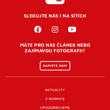
REGISTROVAT SE
SLEDUJTE NÁS I NA SÍTÍCH
Pro úspěšné dokončení registrace je potřeba
potvrdit
vaší e-mailovou
adresu. Po úspěšném odeslání
registrace vám přijde na e-mail potvrzovací kód. Po
otevření tohoto odkazu se váš účet ověří a můžete se
MÁTE PRO NÁS ČLÁNEK NEBO
přihlásit. Nezapomeňte zkontrolovat složku SPAM ve
ZAJÍMAVOU FOTOGRAFII?
vašem e-mailu. Pokud při registraci nastane problém
napište nám
.
NAPIŠTE NÁM
AKTUALITY
Z RADNICE
UPOZORŇUJEME