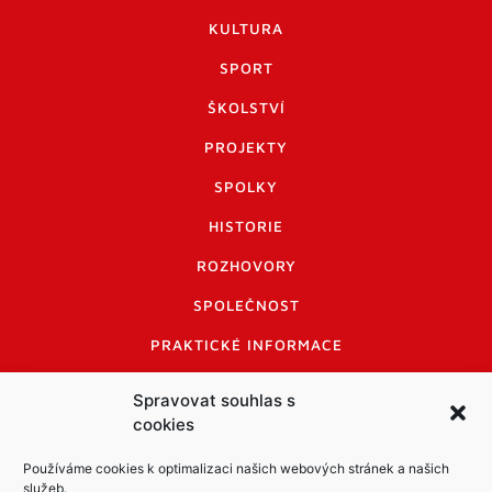
KULTURA
SPORT
ŠKOLSTVÍ
PROJEKTY
SPOLKY
HISTORIE
ROZHOVORY
SPOLEČNOST
PRAKTICKÉ INFORMACE
CENÍK INZERCE
Spravovat souhlas s
cookies
INFORMACE A KODEX DISKUTUJÍCÍCH
LOGO A LOGO MANUÁL
Používáme cookies k optimalizaci našich webových stránek a našich
služeb.