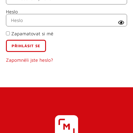
Heslo
Příjmení
Zapamatovat si mě
E-mail
Uživatelské jméno
Zapomněli jste heslo?
Heslo
Heslo znovu