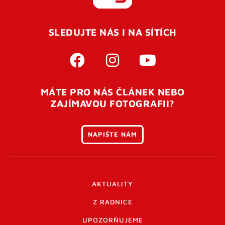
REGISTROVAT SE
SLEDUJTE NÁS I NA SÍTÍCH
Pro úspěšné dokončení registrace je potřeba
potvrdit
vaší e-mailovou
adresu. Po úspěšném odeslání
registrace vám přijde na e-mail potvrzovací kód. Po
otevření tohoto odkazu se váš účet ověří a můžete se
MÁTE PRO NÁS ČLÁNEK NEBO
přihlásit. Nezapomeňte zkontrolovat složku SPAM ve
ZAJÍMAVOU FOTOGRAFII?
vašem e-mailu. Pokud při registraci nastane problém
napište nám
.
NAPIŠTE NÁM
AKTUALITY
Z RADNICE
UPOZORŇUJEME