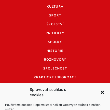
KULTURA
SPORT
ŠKOLSTVÍ
PROJEKTY
SPOLKY
HISTORIE
ROZHOVORY
SPOLEČNOST
PRAKTICKÉ INFORMACE
CENÍK INZERCE
Spravovat souhlas s
cookies
INFORMACE A KODEX DISKUTUJÍCÍCH
LOGO A LOGO MANUÁL
Používáme cookies k optimalizaci našich webových stránek a našich
služeb.