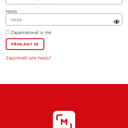
Heslo
Příjmení
Zapamatovat si mě
E-mail
Uživatelské jméno
Zapomněli jste heslo?
Heslo
Heslo znovu