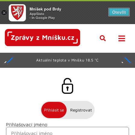
Mníšek pod Brdy
Otevřít
×
AppSisto
- In Google Play
Aktuální teplota v Mníšku 18.5 °C
Přihlásit se
Registrovat
Přihlašovací jméno
Jméno