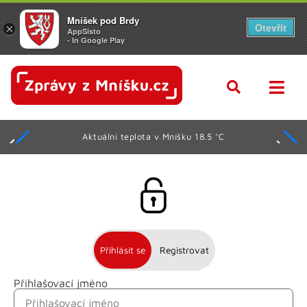
Mníšek pod Brdy
Otevřít
×
AppSisto
- In Google Play
Aktuální teplota v Mníšku 18.5 °C
Přihlásit se
Registrovat
Přihlašovací jméno
Jméno