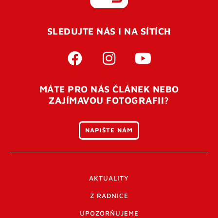
REGISTROVAT SE
SLEDUJTE NÁS I NA SÍTÍCH
Pro úspěšné dokončení registrace je potřeba
potvrdit
vaší e-mailovou
adresu. Po úspěšném odeslání
registrace vám přijde na e-mail potvrzovací kód. Po
otevření tohoto odkazu se váš účet ověří a můžete se
MÁTE PRO NÁS ČLÁNEK NEBO
přihlásit. Nezapomeňte zkontrolovat složku SPAM ve
ZAJÍMAVOU FOTOGRAFII?
vašem e-mailu. Pokud při registraci nastane problém
napište nám
.
NAPIŠTE NÁM
AKTUALITY
Z RADNICE
UPOZORŇUJEME