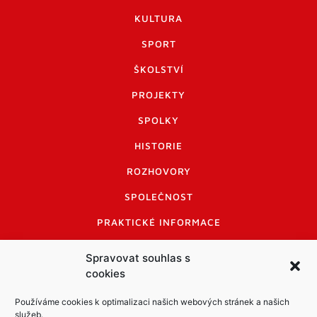
KULTURA
SPORT
ŠKOLSTVÍ
PROJEKTY
SPOLKY
HISTORIE
ROZHOVORY
SPOLEČNOST
PRAKTICKÉ INFORMACE
CENÍK INZERCE
Spravovat souhlas s
cookies
INFORMACE A KODEX DISKUTUJÍCÍCH
LOGO A LOGO MANUÁL
Používáme cookies k optimalizaci našich webových stránek a našich
služeb.