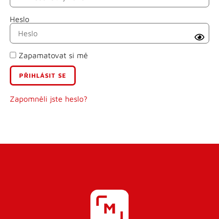
Heslo
Příjmení
Zapamatovat si mě
E-mail
Uživatelské jméno
Zapomněli jste heslo?
Heslo
Heslo znovu