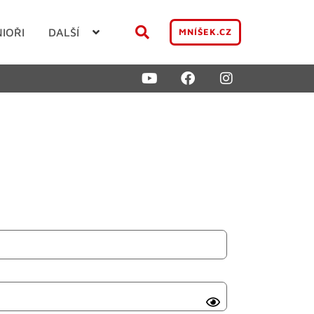
NIOŘI
DALŠÍ
MNÍŠEK.CZ