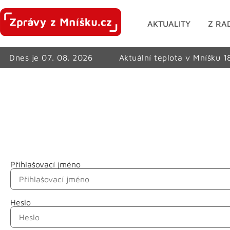
AKTUALITY
Z RA
Dnes je 07. 08. 2026
Aktuální teplota v Mníšku 1
Přihlašovací jméno
Jméno
Heslo
Příjmení