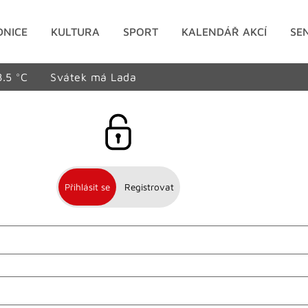
DNICE
KULTURA
SPORT
KALENDÁŘ AKCÍ
SE
8.5 °C
Svátek má Lada
Přihlásit se
Registrovat