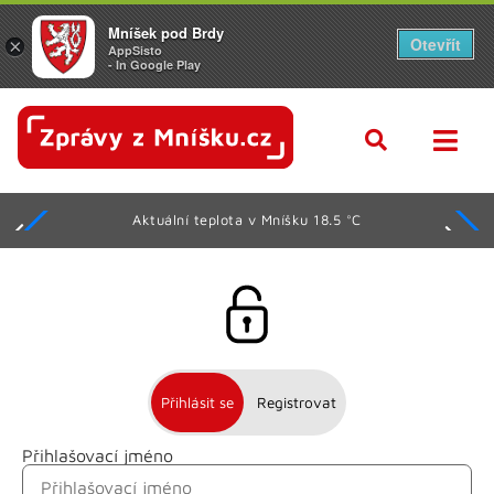
Mníšek pod Brdy
Otevřít
×
AppSisto
- In Google Play
Aktuální teplota v Mníšku 18.5 °C
Přihlásit se
Registrovat
Přihlašovací jméno
Jméno