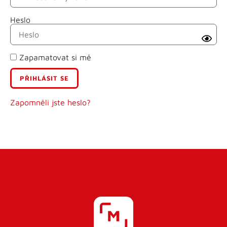
Heslo
Příjmení
Zapamatovat si mě
E-mail
Uživatelské jméno
Zapomněli jste heslo?
Heslo
Heslo znovu