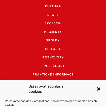
KULTURA
SPORT
ŠKOLSTVÍ
PROJEKTY
SPOLKY
HISTORIE
ROZHOVORY
SPOLEČNOST
PRAKTICKÉ INFORMACE
CENÍK INZERCE
Spravovat souhlas s
cookies
INFORMACE A KODEX DISKUTUJÍCÍCH
LOGO A LOGO MANUÁL
Používáme cookies k optimalizaci našich webových stránek a našich
služeb.