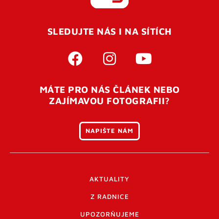
REGISTROVAT SE
SLEDUJTE NÁS I NA SÍTÍCH
Pro úspěšné dokončení registrace je potřeba
potvrdit
vaší e-mailovou
adresu. Po úspěšném odeslání
registrace vám přijde na e-mail potvrzovací kód. Po
otevření tohoto odkazu se váš účet ověří a můžete se
MÁTE PRO NÁS ČLÁNEK NEBO
přihlásit. Nezapomeňte zkontrolovat složku SPAM ve
ZAJÍMAVOU FOTOGRAFII?
vašem e-mailu. Pokud při registraci nastane problém
napište nám
.
NAPIŠTE NÁM
AKTUALITY
Z RADNICE
UPOZORŇUJEME