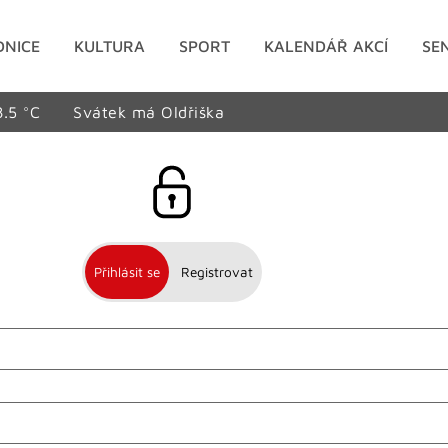
DNICE
KULTURA
SPORT
KALENDÁŘ AKCÍ
SE
8.5 °C
Svátek má Oldřiška
Přihlásit se
Registrovat