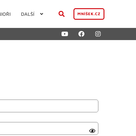
NIOŘI
DALŠÍ
MNÍŠEK.CZ