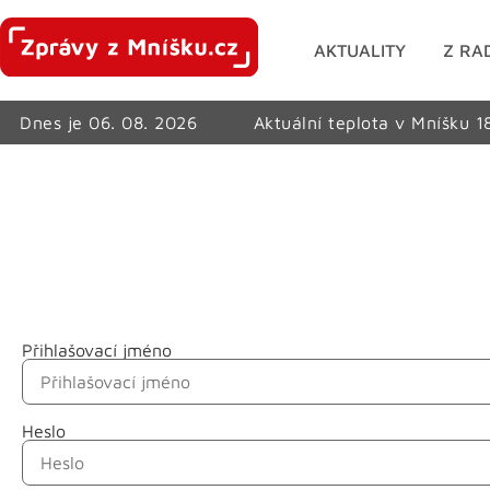
AKTUALITY
Z RA
Dnes je 06. 08. 2026
Aktuální teplota v Mníšku 1
Přihlašovací jméno
Jméno
Heslo
Příjmení