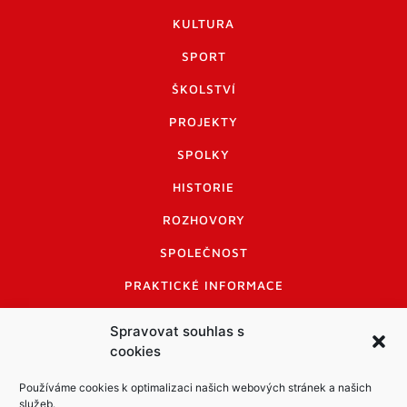
KULTURA
SPORT
ŠKOLSTVÍ
PROJEKTY
SPOLKY
HISTORIE
ROZHOVORY
SPOLEČNOST
PRAKTICKÉ INFORMACE
CENÍK INZERCE
Spravovat souhlas s
cookies
INFORMACE A KODEX DISKUTUJÍCÍCH
LOGO A LOGO MANUÁL
Používáme cookies k optimalizaci našich webových stránek a našich
služeb.