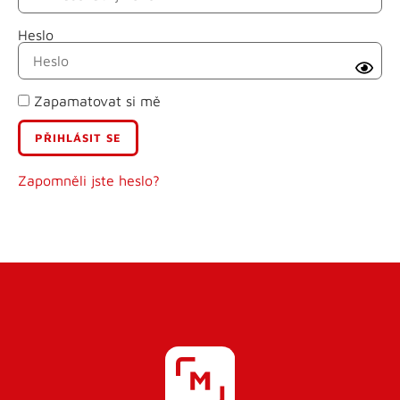
Heslo
Příjmení
Zapamatovat si mě
E-mail
Uživatelské jméno
Zapomněli jste heslo?
Heslo
Heslo znovu