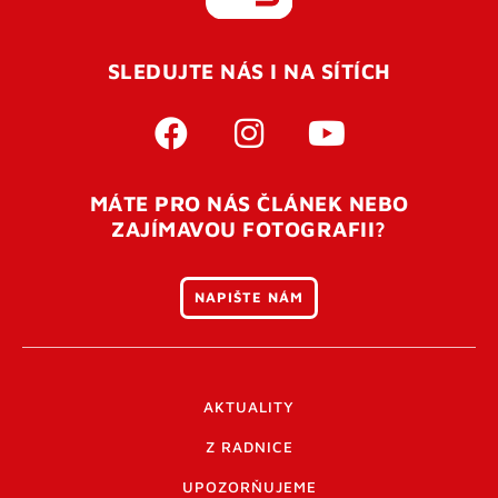
REGISTROVAT SE
SLEDUJTE NÁS I NA SÍTÍCH
Pro úspěšné dokončení registrace je potřeba
potvrdit
vaší e-mailovou
adresu. Po úspěšném odeslání
registrace vám přijde na e-mail potvrzovací kód. Po
otevření tohoto odkazu se váš účet ověří a můžete se
MÁTE PRO NÁS ČLÁNEK NEBO
přihlásit. Nezapomeňte zkontrolovat složku SPAM ve
ZAJÍMAVOU FOTOGRAFII?
vašem e-mailu. Pokud při registraci nastane problém
napište nám
.
NAPIŠTE NÁM
AKTUALITY
Z RADNICE
UPOZORŇUJEME