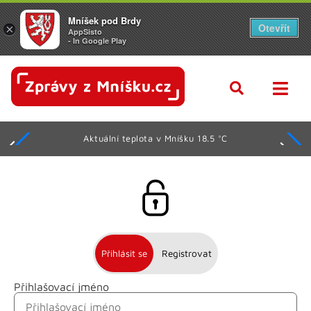
Mníšek pod Brdy
Otevřít
×
AppSisto
- In Google Play
Aktuální teplota v Mníšku 18.5 °C
Přihlásit se
Registrovat
Přihlašovací jméno
Jméno