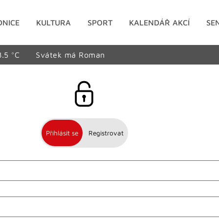
DNICE
KULTURA
SPORT
KALENDÁŘ AKCÍ
SE
8.5 °C
Svátek má Roman
Přihlásit se
Registrovat