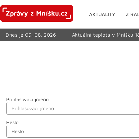
AKTUALITY
Z RA
Dnes je 09. 08. 2026
Aktuální teplota v Mníšku 1
Přihlašovací jméno
Jméno
Heslo
Příjmení