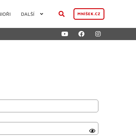
NIOŘI
DALŠÍ
MNÍŠEK.CZ