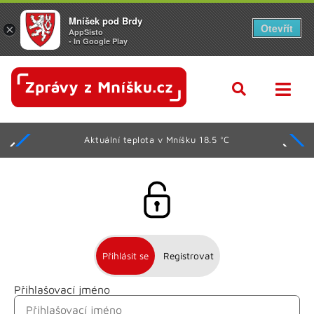
Mníšek pod Brdy
Otevřít
×
AppSisto
- In Google Play
Aktuální teplota v Mníšku 18.5 °C
Přihlásit se
Registrovat
Přihlašovací jméno
Jméno