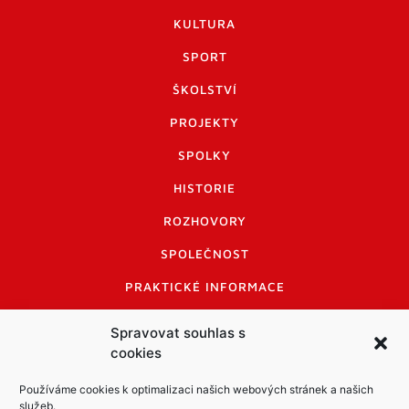
KULTURA
SPORT
ŠKOLSTVÍ
PROJEKTY
SPOLKY
HISTORIE
ROZHOVORY
SPOLEČNOST
PRAKTICKÉ INFORMACE
CENÍK INZERCE
Spravovat souhlas s
cookies
INFORMACE A KODEX DISKUTUJÍCÍCH
LOGO A LOGO MANUÁL
Používáme cookies k optimalizaci našich webových stránek a našich
služeb.