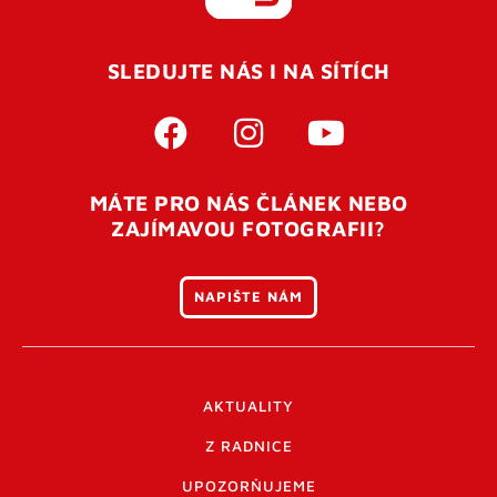
REGISTROVAT SE
SLEDUJTE NÁS I NA SÍTÍCH
Pro úspěšné dokončení registrace je potřeba
potvrdit
vaší e-mailovou
adresu. Po úspěšném odeslání
registrace vám přijde na e-mail potvrzovací kód. Po
otevření tohoto odkazu se váš účet ověří a můžete se
MÁTE PRO NÁS ČLÁNEK NEBO
přihlásit. Nezapomeňte zkontrolovat složku SPAM ve
ZAJÍMAVOU FOTOGRAFII?
vašem e-mailu. Pokud při registraci nastane problém
napište nám
.
NAPIŠTE NÁM
AKTUALITY
Z RADNICE
UPOZORŇUJEME