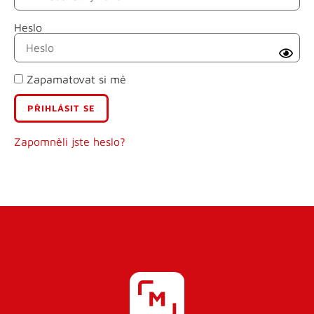
Heslo
Příjmení
Zapamatovat si mě
E-mail
Uživatelské jméno
Zapomněli jste heslo?
Heslo
Heslo znovu