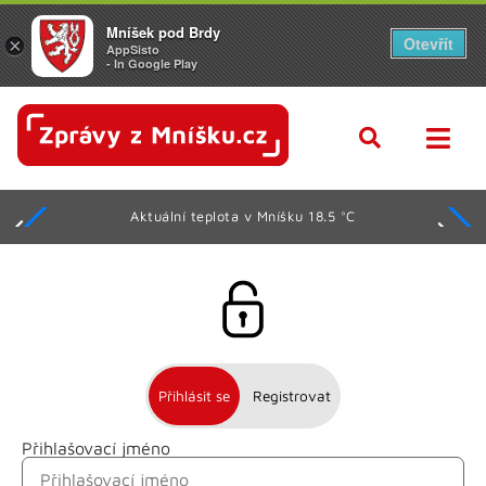
Mníšek pod Brdy
Otevřít
×
AppSisto
- In Google Play
Aktuální teplota v Mníšku 18.5 °C
Přihlásit se
Registrovat
Přihlašovací jméno
Jméno