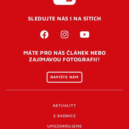
REGISTROVAT SE
SLEDUJTE NÁS I NA SÍTÍCH
Pro úspěšné dokončení registrace je potřeba
potvrdit
vaší e-mailovou
adresu. Po úspěšném odeslání
registrace vám přijde na e-mail potvrzovací kód. Po
otevření tohoto odkazu se váš účet ověří a můžete se
MÁTE PRO NÁS ČLÁNEK NEBO
přihlásit. Nezapomeňte zkontrolovat složku SPAM ve
ZAJÍMAVOU FOTOGRAFII?
vašem e-mailu. Pokud při registraci nastane problém
napište nám
.
NAPIŠTE NÁM
AKTUALITY
Z RADNICE
UPOZORŇUJEME