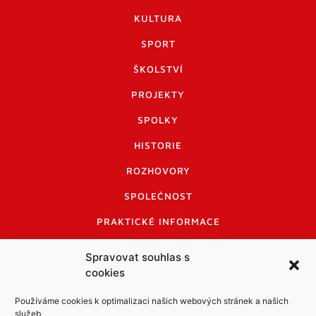
KULTURA
SPORT
ŠKOLSTVÍ
PROJEKTY
SPOLKY
HISTORIE
ROZHOVORY
SPOLEČNOST
PRAKTICKÉ INFORMACE
CENÍK INZERCE
Spravovat souhlas s
cookies
INFORMACE A KODEX DISKUTUJÍCÍCH
LOGO A LOGO MANUÁL
Používáme cookies k optimalizaci našich webových stránek a našich
služeb.