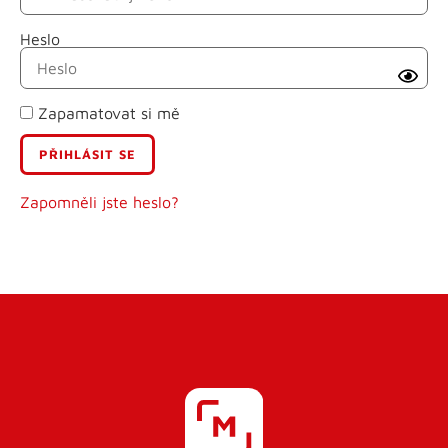
Heslo
Příjmení
Zapamatovat si mě
E-mail
Uživatelské jméno
Zapomněli jste heslo?
Heslo
Heslo znovu