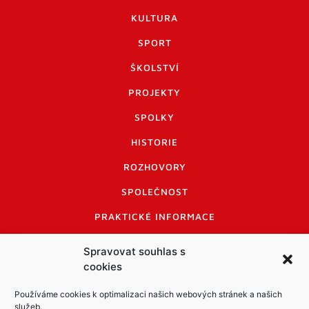
KULTURA
SPORT
ŠKOLSTVÍ
PROJEKTY
SPOLKY
HISTORIE
ROZHOVORY
SPOLEČNOST
PRAKTICKÉ INFORMACE
CENÍK INZERCE
Spravovat souhlas s
cookies
INFORMACE A KODEX DISKUTUJÍCÍCH
LOGO A LOGO MANUÁL
Používáme cookies k optimalizaci našich webových stránek a našich
služeb.