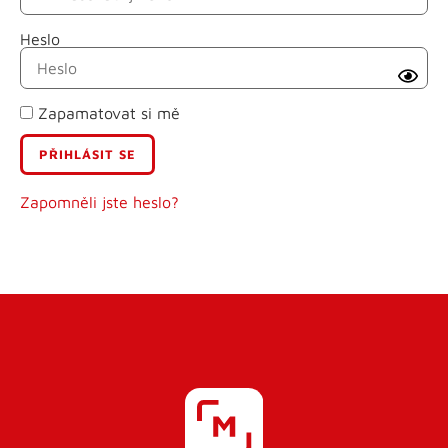
Heslo
Příjmení
Zapamatovat si mě
E-mail
Uživatelské jméno
Zapomněli jste heslo?
Heslo
Heslo znovu