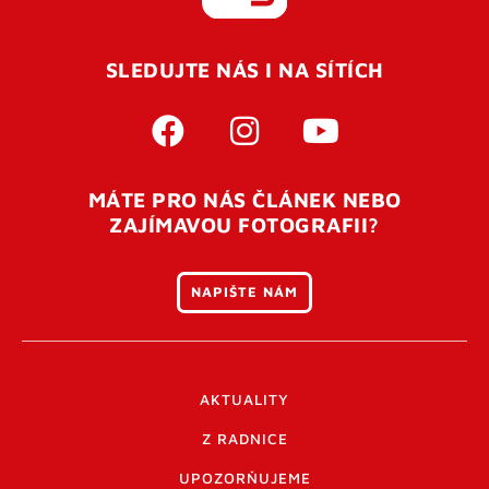
REGISTROVAT SE
SLEDUJTE NÁS I NA SÍTÍCH
Pro úspěšné dokončení registrace je potřeba
potvrdit
vaší e-mailovou
adresu. Po úspěšném odeslání
registrace vám přijde na e-mail potvrzovací kód. Po
otevření tohoto odkazu se váš účet ověří a můžete se
MÁTE PRO NÁS ČLÁNEK NEBO
přihlásit. Nezapomeňte zkontrolovat složku SPAM ve
ZAJÍMAVOU FOTOGRAFII?
vašem e-mailu. Pokud při registraci nastane problém
napište nám
.
NAPIŠTE NÁM
AKTUALITY
Z RADNICE
UPOZORŇUJEME