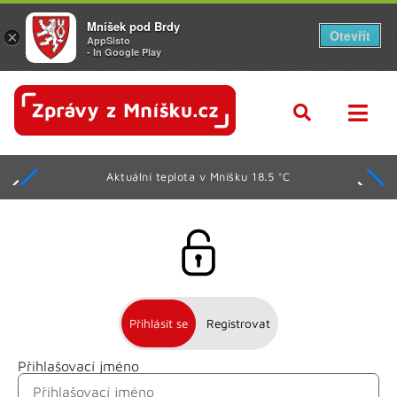
Mníšek pod Brdy
Otevřít
×
AppSisto
- In Google Play
Aktuální teplota v Mníšku 18.5 °C
Přihlásit se
Registrovat
Přihlašovací jméno
Jméno