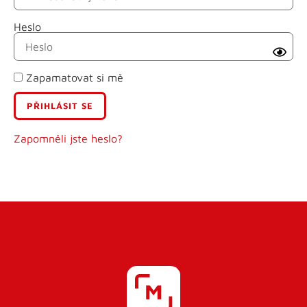
Heslo
Příjmení
Zapamatovat si mě
E-mail
Uživatelské jméno
Zapomněli jste heslo?
Heslo
Heslo znovu