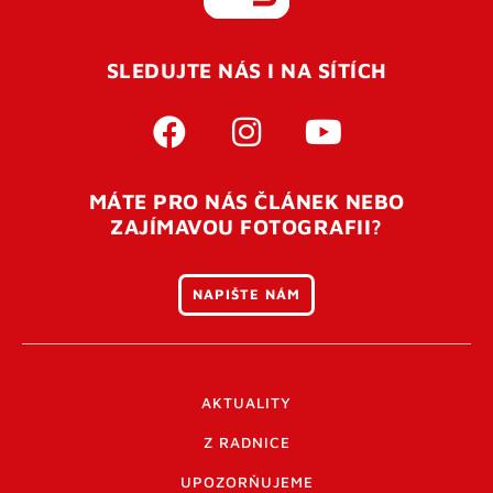
REGISTROVAT SE
SLEDUJTE NÁS I NA SÍTÍCH
Pro úspěšné dokončení registrace je potřeba
potvrdit
vaší e-mailovou
adresu. Po úspěšném odeslání
registrace vám přijde na e-mail potvrzovací kód. Po
otevření tohoto odkazu se váš účet ověří a můžete se
MÁTE PRO NÁS ČLÁNEK NEBO
přihlásit. Nezapomeňte zkontrolovat složku SPAM ve
ZAJÍMAVOU FOTOGRAFII?
vašem e-mailu. Pokud při registraci nastane problém
napište nám
.
NAPIŠTE NÁM
AKTUALITY
Z RADNICE
UPOZORŇUJEME