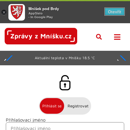
Mníšek pod Brdy
Otevřít
×
AppSisto
- In Google Play
Aktuální teplota v Mníšku 18.5 °C
Přihlásit se
Registrovat
Přihlašovací jméno
Jméno