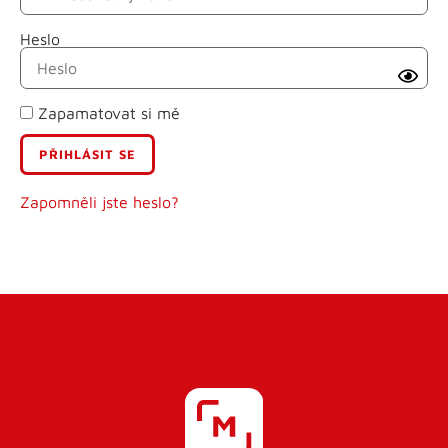
Heslo
Příjmení
Zapamatovat si mě
E-mail
Uživatelské jméno
Zapomněli jste heslo?
Heslo
Heslo znovu