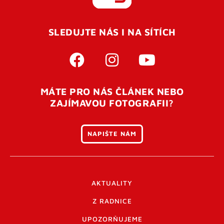
REGISTROVAT SE
SLEDUJTE NÁS I NA SÍTÍCH
Pro úspěšné dokončení registrace je potřeba
potvrdit
vaší e-mailovou
adresu. Po úspěšném odeslání
registrace vám přijde na e-mail potvrzovací kód. Po
otevření tohoto odkazu se váš účet ověří a můžete se
MÁTE PRO NÁS ČLÁNEK NEBO
přihlásit. Nezapomeňte zkontrolovat složku SPAM ve
ZAJÍMAVOU FOTOGRAFII?
vašem e-mailu. Pokud při registraci nastane problém
napište nám
.
NAPIŠTE NÁM
AKTUALITY
Z RADNICE
UPOZORŇUJEME