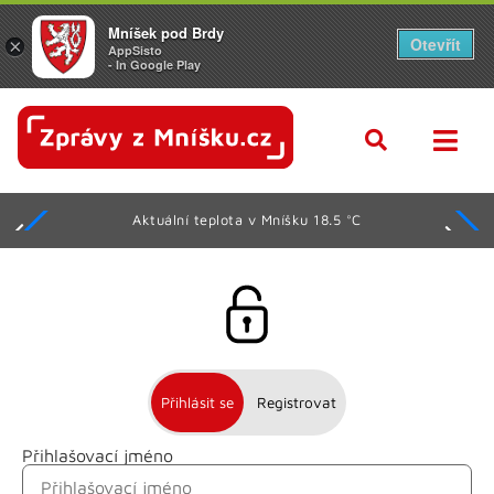
Mníšek pod Brdy
Otevřít
×
AppSisto
- In Google Play
Aktuální teplota v Mníšku 18.5 °C
Přihlásit se
Registrovat
Přihlašovací jméno
Jméno