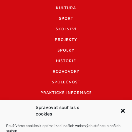
KULTURA
SPORT
ŠKOLSTVÍ
PROJEKTY
SPOLKY
HISTORIE
ROZHOVORY
SPOLEČNOST
PRAKTICKÉ INFORMACE
CENÍK INZERCE
Spravovat souhlas s
cookies
INFORMACE A KODEX DISKUTUJÍCÍCH
LOGO A LOGO MANUÁL
Používáme cookies k optimalizaci našich webových stránek a našich
služeb.