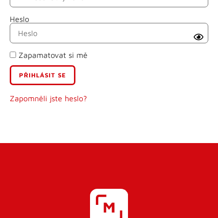
Heslo
Příjmení
Zapamatovat si mě
E-mail
Uživatelské jméno
Zapomněli jste heslo?
Heslo
Heslo znovu