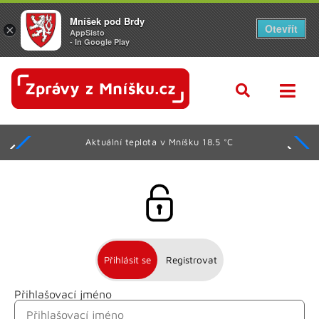
Mníšek pod Brdy
Otevřít
×
AppSisto
- In Google Play
Aktuální teplota v Mníšku 18.5 °C
Přihlásit se
Registrovat
Přihlašovací jméno
Jméno