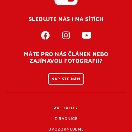
REGISTROVAT SE
SLEDUJTE NÁS I NA SÍTÍCH
Pro úspěšné dokončení registrace je potřeba
potvrdit
vaší e-mailovou
adresu. Po úspěšném odeslání
registrace vám přijde na e-mail potvrzovací kód. Po
otevření tohoto odkazu se váš účet ověří a můžete se
MÁTE PRO NÁS ČLÁNEK NEBO
přihlásit. Nezapomeňte zkontrolovat složku SPAM ve
ZAJÍMAVOU FOTOGRAFII?
vašem e-mailu. Pokud při registraci nastane problém
napište nám
.
NAPIŠTE NÁM
AKTUALITY
Z RADNICE
UPOZORŇUJEME