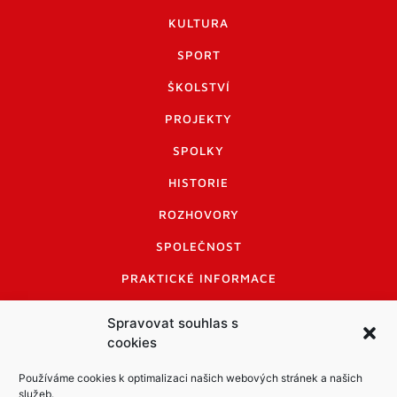
KULTURA
SPORT
ŠKOLSTVÍ
PROJEKTY
SPOLKY
HISTORIE
ROZHOVORY
SPOLEČNOST
PRAKTICKÉ INFORMACE
CENÍK INZERCE
Spravovat souhlas s
cookies
INFORMACE A KODEX DISKUTUJÍCÍCH
LOGO A LOGO MANUÁL
Používáme cookies k optimalizaci našich webových stránek a našich
služeb.