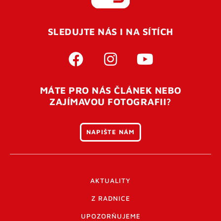
REGISTROVAT SE
SLEDUJTE NÁS I NA SÍTÍCH
Pro úspěšné dokončení registrace je potřeba
potvrdit
vaší e-mailovou
adresu. Po úspěšném odeslání
registrace vám přijde na e-mail potvrzovací kód. Po
otevření tohoto odkazu se váš účet ověří a můžete se
MÁTE PRO NÁS ČLÁNEK NEBO
přihlásit. Nezapomeňte zkontrolovat složku SPAM ve
ZAJÍMAVOU FOTOGRAFII?
vašem e-mailu. Pokud při registraci nastane problém
napište nám
.
NAPIŠTE NÁM
AKTUALITY
Z RADNICE
UPOZORŇUJEME