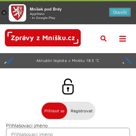
Mníšek pod Brdy
Otevřít
×
AppSisto
- In Google Play
Aktuální teplota v Mníšku 18.5 °C
Přihlásit se
Registrovat
Přihlašovací jméno
Jméno