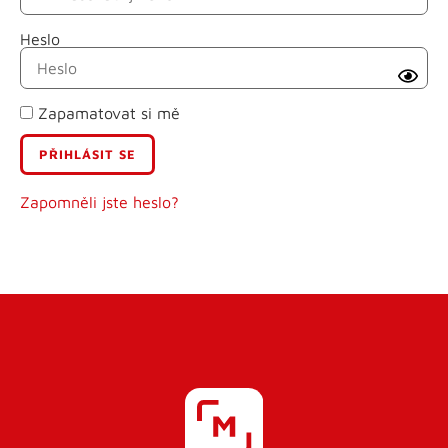
Heslo
Příjmení
Zapamatovat si mě
E-mail
Uživatelské jméno
Zapomněli jste heslo?
Heslo
Heslo znovu