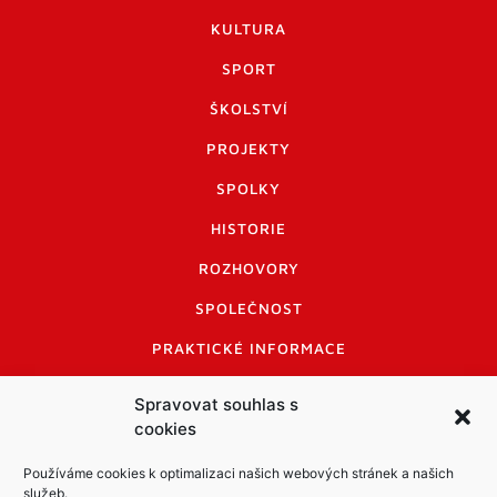
KULTURA
SPORT
ŠKOLSTVÍ
PROJEKTY
SPOLKY
HISTORIE
ROZHOVORY
SPOLEČNOST
PRAKTICKÉ INFORMACE
CENÍK INZERCE
Spravovat souhlas s
cookies
INFORMACE A KODEX DISKUTUJÍCÍCH
LOGO A LOGO MANUÁL
Používáme cookies k optimalizaci našich webových stránek a našich
služeb.