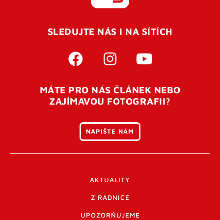
REGISTROVAT SE
SLEDUJTE NÁS I NA SÍTÍCH
Pro úspěšné dokončení registrace je potřeba
potvrdit
vaší e-mailovou
adresu. Po úspěšném odeslání
registrace vám přijde na e-mail potvrzovací kód. Po
otevření tohoto odkazu se váš účet ověří a můžete se
MÁTE PRO NÁS ČLÁNEK NEBO
přihlásit. Nezapomeňte zkontrolovat složku SPAM ve
ZAJÍMAVOU FOTOGRAFII?
vašem e-mailu. Pokud při registraci nastane problém
napište nám
.
NAPIŠTE NÁM
AKTUALITY
Z RADNICE
UPOZORŇUJEME