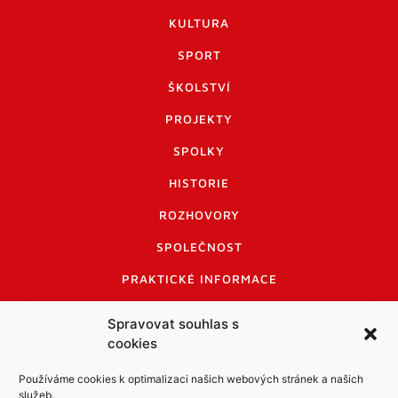
KULTURA
SPORT
ŠKOLSTVÍ
PROJEKTY
SPOLKY
HISTORIE
ROZHOVORY
SPOLEČNOST
PRAKTICKÉ INFORMACE
CENÍK INZERCE
Spravovat souhlas s
cookies
INFORMACE A KODEX DISKUTUJÍCÍCH
LOGO A LOGO MANUÁL
Používáme cookies k optimalizaci našich webových stránek a našich
služeb.