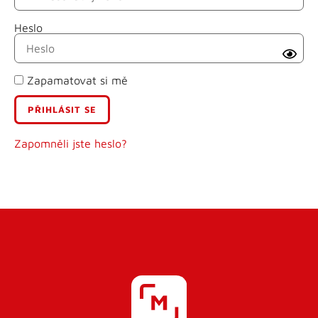
Heslo
Příjmení
Zapamatovat si mě
E-mail
Uživatelské jméno
Zapomněli jste heslo?
Heslo
Heslo znovu