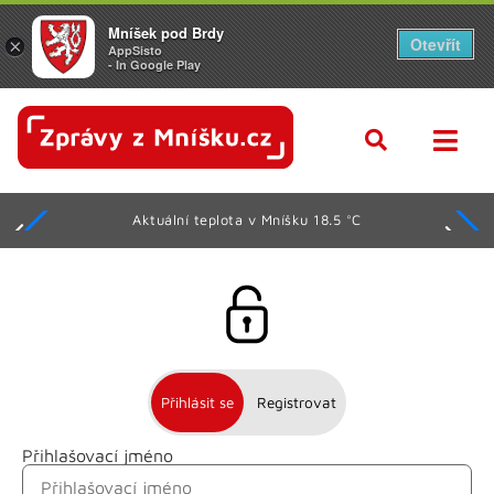
Mníšek pod Brdy
Otevřít
×
AppSisto
- In Google Play
Aktuální teplota v Mníšku 18.5 °C
Přihlásit se
Registrovat
Přihlašovací jméno
Jméno