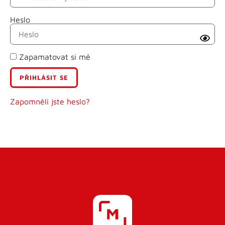
Heslo
Příjmení
Zapamatovat si mě
E-mail
Uživatelské jméno
Zapomněli jste heslo?
Heslo
Heslo znovu