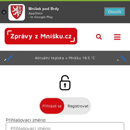
Mníšek pod Brdy
Otevřít
×
AppSisto
- In Google Play
Aktuální teplota v Mníšku 18.5 °C
Přihlásit se
Registrovat
Přihlašovací jméno
Jméno