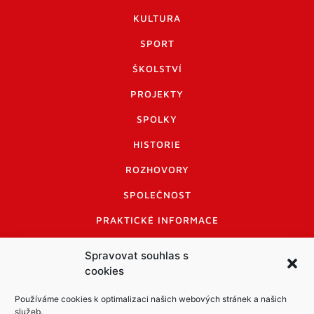
KULTURA
SPORT
ŠKOLSTVÍ
PROJEKTY
SPOLKY
HISTORIE
ROZHOVORY
SPOLEČNOST
PRAKTICKÉ INFORMACE
CENÍK INZERCE
Spravovat souhlas s
cookies
INFORMACE A KODEX DISKUTUJÍCÍCH
LOGO A LOGO MANUÁL
Používáme cookies k optimalizaci našich webových stránek a našich
služeb.