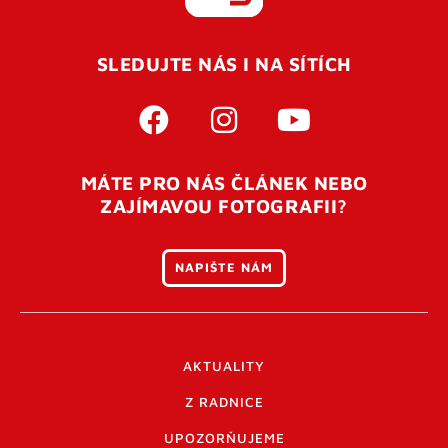
REGISTROVAT SE
SLEDUJTE NÁS I NA SÍTÍCH
Pro úspěšné dokončení registrace je potřeba
potvrdit
vaší e-mailovou
adresu. Po úspěšném odeslání
registrace vám přijde na e-mail potvrzovací kód. Po
otevření tohoto odkazu se váš účet ověří a můžete se
MÁTE PRO NÁS ČLÁNEK NEBO
přihlásit. Nezapomeňte zkontrolovat složku SPAM ve
ZAJÍMAVOU FOTOGRAFII?
vašem e-mailu. Pokud při registraci nastane problém
napište nám
.
NAPIŠTE NÁM
AKTUALITY
Z RADNICE
UPOZORŇUJEME