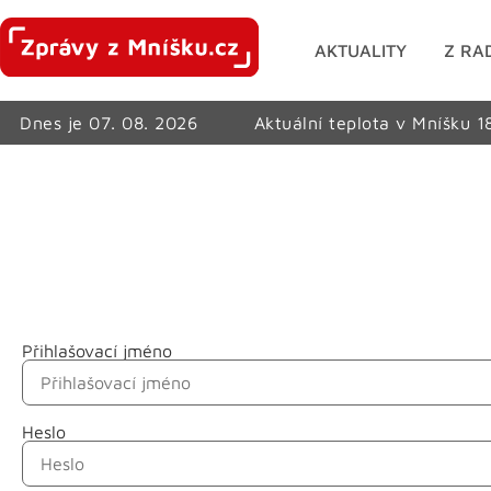
AKTUALITY
Z RA
Dnes je 07. 08. 2026
Aktuální teplota v Mníšku 1
Přihlašovací jméno
Jméno
Heslo
Příjmení