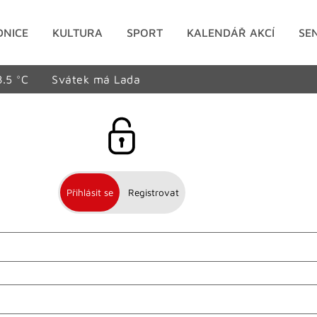
DNICE
KULTURA
SPORT
KALENDÁŘ AKCÍ
SE
8.5 °C
Svátek má Lada
Přihlásit se
Registrovat