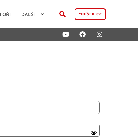
NIOŘI
DALŠÍ
MNÍŠEK.CZ