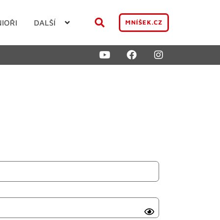
NIOŘI
DALŠÍ
MNÍŠEK.CZ