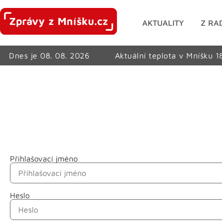
AKTUALITY
Z RA
Dnes je 08. 08. 2026
Aktuální teplota v Mníšku 1
Přihlašovací jméno
Jméno
Heslo
Příjmení