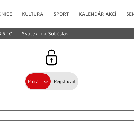
DNICE
KULTURA
SPORT
KALENDÁŘ AKCÍ
SE
8.5 °C
Svátek má Soběslav
Přihlásit se
Registrovat