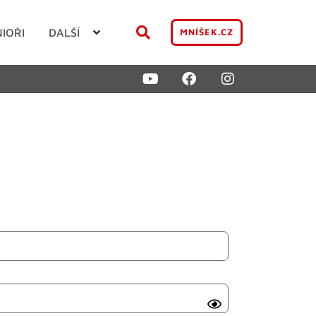
NIOŘI
DALŠÍ
MNÍŠEK.CZ