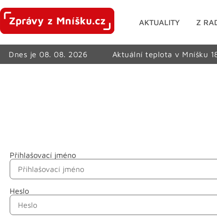
AKTUALITY
Z RA
Dnes je 08. 08. 2026
Aktuální teplota v Mníšku 1
Přihlašovací jméno
Jméno
Heslo
Příjmení