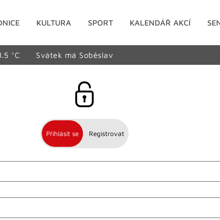
DNICE
KULTURA
SPORT
KALENDÁŘ AKCÍ
SE
8.5 °C
Svátek má Soběslav
Přihlásit se
Registrovat