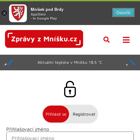
Mníšek pod Brdy
Otevřít
×
AppSisto
- In Google Play
Aktuální teplota v Mníšku 18.5 °C
Přihlásit se
Registrovat
Přihlašovací jméno
Jméno