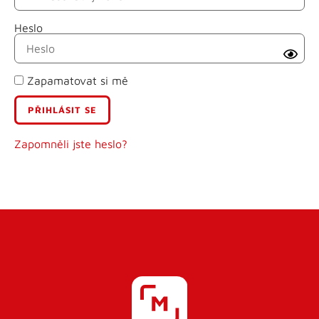
Heslo
Příjmení
Zapamatovat si mě
E-mail
Uživatelské jméno
Zapomněli jste heslo?
Heslo
Heslo znovu