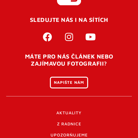
REGISTROVAT SE
SLEDUJTE NÁS I NA SÍTÍCH
Pro úspěšné dokončení registrace je potřeba
potvrdit
vaší e-mailovou
adresu. Po úspěšném odeslání
registrace vám přijde na e-mail potvrzovací kód. Po
otevření tohoto odkazu se váš účet ověří a můžete se
MÁTE PRO NÁS ČLÁNEK NEBO
přihlásit. Nezapomeňte zkontrolovat složku SPAM ve
ZAJÍMAVOU FOTOGRAFII?
vašem e-mailu. Pokud při registraci nastane problém
napište nám
.
NAPIŠTE NÁM
AKTUALITY
Z RADNICE
UPOZORŇUJEME