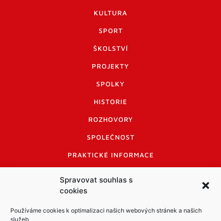
KULTURA
SPORT
ŠKOLSTVÍ
PROJEKTY
SPOLKY
HISTORIE
ROZHOVORY
SPOLEČNOST
PRAKTICKÉ INFORMACE
CENÍK INZERCE
Spravovat souhlas s
cookies
INFORMACE A KODEX DISKUTUJÍCÍCH
LOGO A LOGO MANUÁL
Používáme cookies k optimalizaci našich webových stránek a našich
služeb.