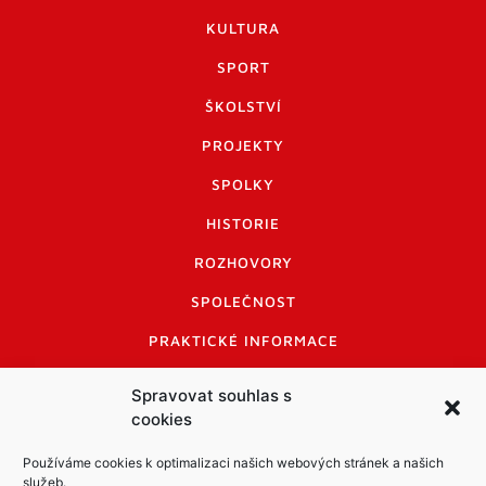
KULTURA
SPORT
ŠKOLSTVÍ
PROJEKTY
SPOLKY
HISTORIE
ROZHOVORY
SPOLEČNOST
PRAKTICKÉ INFORMACE
CENÍK INZERCE
Spravovat souhlas s
cookies
INFORMACE A KODEX DISKUTUJÍCÍCH
LOGO A LOGO MANUÁL
Používáme cookies k optimalizaci našich webových stránek a našich
služeb.