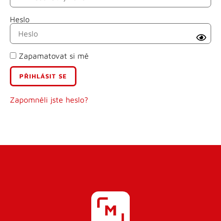
Heslo
Příjmení
Zapamatovat si mě
E-mail
Uživatelské jméno
Zapomněli jste heslo?
Heslo
Heslo znovu