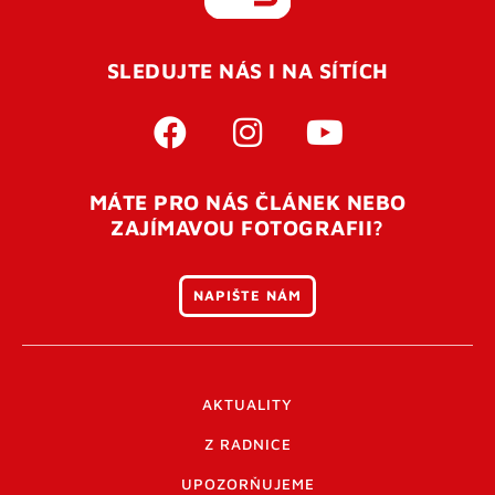
REGISTROVAT SE
SLEDUJTE NÁS I NA SÍTÍCH
Pro úspěšné dokončení registrace je potřeba
potvrdit
vaší e-mailovou
adresu. Po úspěšném odeslání
registrace vám přijde na e-mail potvrzovací kód. Po
otevření tohoto odkazu se váš účet ověří a můžete se
MÁTE PRO NÁS ČLÁNEK NEBO
přihlásit. Nezapomeňte zkontrolovat složku SPAM ve
ZAJÍMAVOU FOTOGRAFII?
vašem e-mailu. Pokud při registraci nastane problém
napište nám
.
NAPIŠTE NÁM
AKTUALITY
Z RADNICE
UPOZORŇUJEME