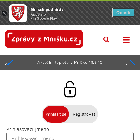
Mníšek pod Brdy
Otevřít
×
AppSisto
- In Google Play
Aktuální teplota v Mníšku 18.5 °C
Přihlásit se
Registrovat
Přihlašovací jméno
Jméno