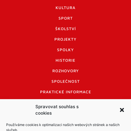
KULTURA
SPORT
ŠKOLSTVÍ
PROJEKTY
SPOLKY
HISTORIE
ROZHOVORY
SPOLEČNOST
PRAKTICKÉ INFORMACE
CENÍK INZERCE
Spravovat souhlas s
cookies
INFORMACE A KODEX DISKUTUJÍCÍCH
LOGO A LOGO MANUÁL
Používáme cookies k optimalizaci našich webových stránek a našich
služeb.