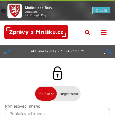
Mníšek pod Brdy
Otevřít
×
AppSisto
- In Google Play
Aktuální teplota v Mníšku 18.5 °C
Přihlásit se
Registrovat
Přihlašovací jméno
Jméno