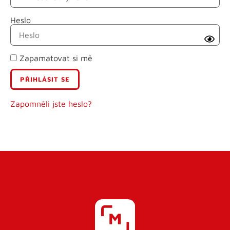
Heslo
Příjmení
Zapamatovat si mě
E-mail
Uživatelské jméno
Zapomněli jste heslo?
Heslo
Heslo znovu