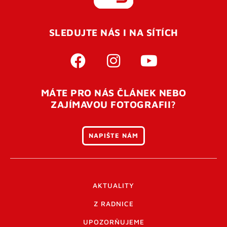
REGISTROVAT SE
SLEDUJTE NÁS I NA SÍTÍCH
Pro úspěšné dokončení registrace je potřeba
potvrdit
vaší e-mailovou
adresu. Po úspěšném odeslání
registrace vám přijde na e-mail potvrzovací kód. Po
otevření tohoto odkazu se váš účet ověří a můžete se
MÁTE PRO NÁS ČLÁNEK NEBO
přihlásit. Nezapomeňte zkontrolovat složku SPAM ve
ZAJÍMAVOU FOTOGRAFII?
vašem e-mailu. Pokud při registraci nastane problém
napište nám
.
NAPIŠTE NÁM
AKTUALITY
Z RADNICE
UPOZORŇUJEME