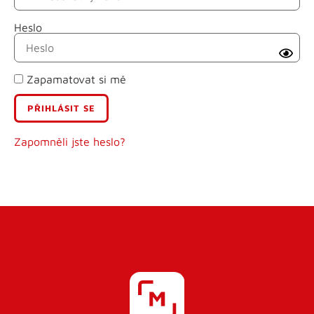
Heslo
Příjmení
Zapamatovat si mě
E-mail
Uživatelské jméno
Zapomněli jste heslo?
Heslo
Heslo znovu