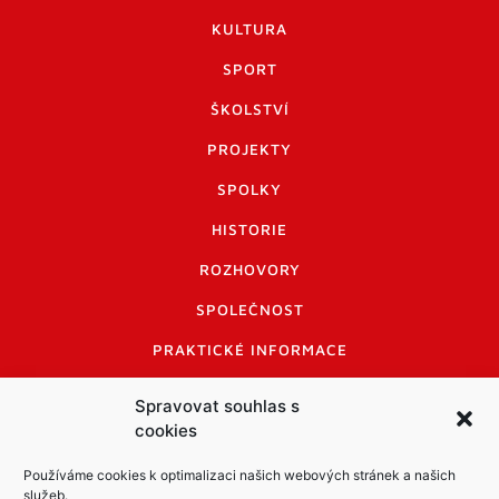
KULTURA
SPORT
ŠKOLSTVÍ
PROJEKTY
SPOLKY
HISTORIE
ROZHOVORY
SPOLEČNOST
PRAKTICKÉ INFORMACE
CENÍK INZERCE
Spravovat souhlas s
cookies
INFORMACE A KODEX DISKUTUJÍCÍCH
LOGO A LOGO MANUÁL
Používáme cookies k optimalizaci našich webových stránek a našich
služeb.