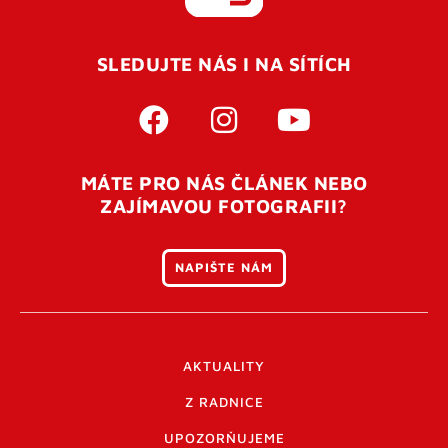
REGISTROVAT SE
SLEDUJTE NÁS I NA SÍTÍCH
Pro úspěšné dokončení registrace je potřeba
potvrdit
vaší e-mailovou
adresu. Po úspěšném odeslání
registrace vám přijde na e-mail potvrzovací kód. Po
otevření tohoto odkazu se váš účet ověří a můžete se
MÁTE PRO NÁS ČLÁNEK NEBO
přihlásit. Nezapomeňte zkontrolovat složku SPAM ve
ZAJÍMAVOU FOTOGRAFII?
vašem e-mailu. Pokud při registraci nastane problém
napište nám
.
NAPIŠTE NÁM
AKTUALITY
Z RADNICE
UPOZORŇUJEME