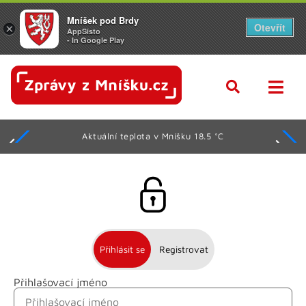
Mníšek pod Brdy
Otevřít
×
AppSisto
- In Google Play
Aktuální teplota v Mníšku 18.5 °C
Přihlásit se
Registrovat
Přihlašovací jméno
Jméno