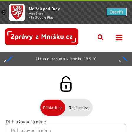
Mníšek pod Brdy
Otevřít
×
AppSisto
- In Google Play
Aktuální teplota v Mníšku 18.5 °C
Přihlásit se
Registrovat
Přihlašovací jméno
Jméno