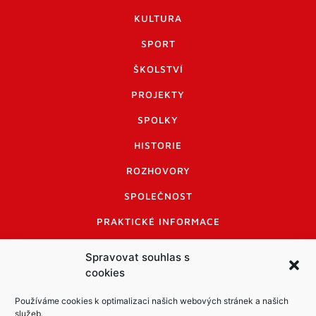
KULTURA
SPORT
ŠKOLSTVÍ
PROJEKTY
SPOLKY
HISTORIE
ROZHOVORY
SPOLEČNOST
PRAKTICKÉ INFORMACE
CENÍK INZERCE
Spravovat souhlas s
cookies
INFORMACE A KODEX DISKUTUJÍCÍCH
LOGO A LOGO MANUÁL
Používáme cookies k optimalizaci našich webových stránek a našich
služeb.