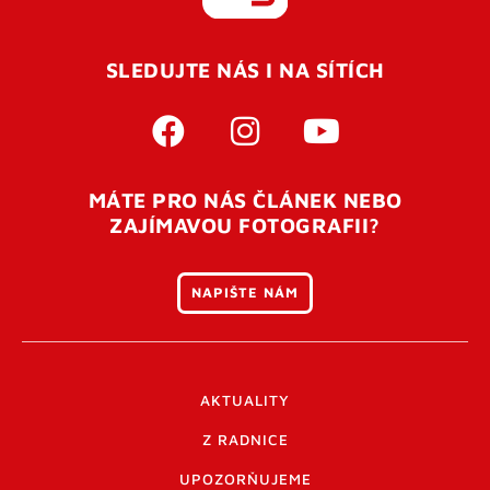
REGISTROVAT SE
SLEDUJTE NÁS I NA SÍTÍCH
Pro úspěšné dokončení registrace je potřeba
potvrdit
vaší e-mailovou
adresu. Po úspěšném odeslání
registrace vám přijde na e-mail potvrzovací kód. Po
otevření tohoto odkazu se váš účet ověří a můžete se
MÁTE PRO NÁS ČLÁNEK NEBO
přihlásit. Nezapomeňte zkontrolovat složku SPAM ve
ZAJÍMAVOU FOTOGRAFII?
vašem e-mailu. Pokud při registraci nastane problém
napište nám
.
NAPIŠTE NÁM
AKTUALITY
Z RADNICE
UPOZORŇUJEME