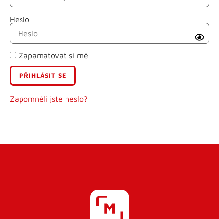
Heslo
Příjmení
Zapamatovat si mě
E-mail
Uživatelské jméno
Zapomněli jste heslo?
Heslo
Heslo znovu