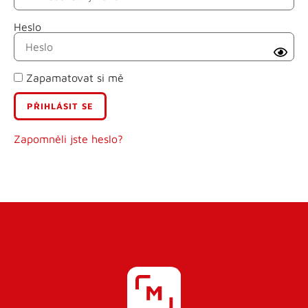
Heslo
Příjmení
Zapamatovat si mě
E-mail
Uživatelské jméno
Zapomněli jste heslo?
Heslo
Heslo znovu