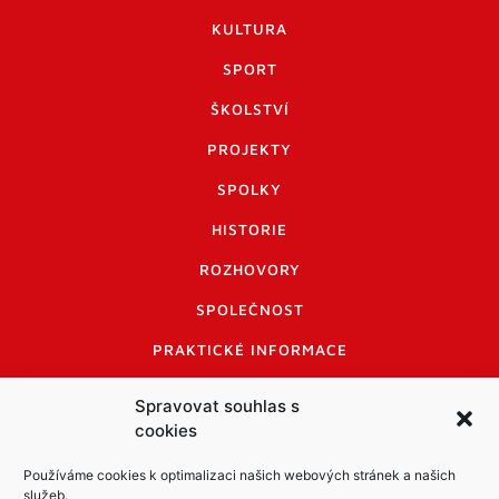
KULTURA
SPORT
ŠKOLSTVÍ
PROJEKTY
SPOLKY
HISTORIE
ROZHOVORY
SPOLEČNOST
PRAKTICKÉ INFORMACE
CENÍK INZERCE
Spravovat souhlas s
cookies
INFORMACE A KODEX DISKUTUJÍCÍCH
LOGO A LOGO MANUÁL
Používáme cookies k optimalizaci našich webových stránek a našich
služeb.