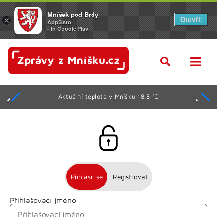
Mníšek pod Brdy
Otevřít
×
AppSisto
- In Google Play
Aktuální teplota v Mníšku 18.5 °C
Přihlásit se
Registrovat
Přihlašovací jméno
Jméno