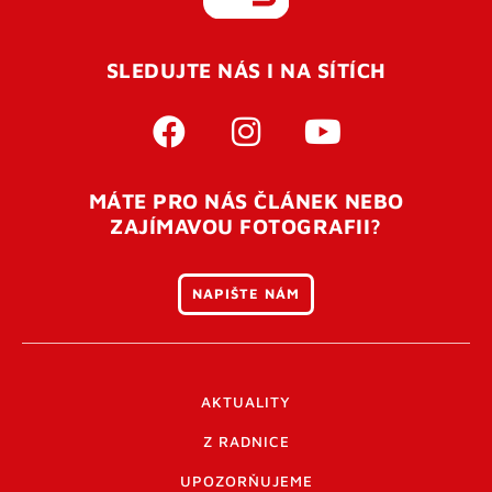
REGISTROVAT SE
SLEDUJTE NÁS I NA SÍTÍCH
Pro úspěšné dokončení registrace je potřeba
potvrdit
vaší e-mailovou
adresu. Po úspěšném odeslání
registrace vám přijde na e-mail potvrzovací kód. Po
otevření tohoto odkazu se váš účet ověří a můžete se
MÁTE PRO NÁS ČLÁNEK NEBO
přihlásit. Nezapomeňte zkontrolovat složku SPAM ve
ZAJÍMAVOU FOTOGRAFII?
vašem e-mailu. Pokud při registraci nastane problém
napište nám
.
NAPIŠTE NÁM
AKTUALITY
Z RADNICE
UPOZORŇUJEME